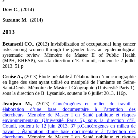
Dow C
., (2014)
Suzanne M
., (2014)
2013
Betansedi CO.,
(2013) Invisibilization of occupational lung cancer
risks among women through the gender bias: an epidemiological
systematic review. Mémoire de Master II of Public Health
(MPH, EHESP), sous la direction d’E. Counil, soutenu le 2 juillet
2013. 51 p.
Croisé A.,
(2013) Étude préalable à l’élaboration d’une cartographie
en ligne des sites ayant utilisé ou manipulé de l’amiante en Seine-
Saint-Denis. Mémoire de Master I Géographie (Université Paris 1),
sous la direction de B. Lysaniuk, soutenu le 6 juillet 2013, 116p.
Jeanjean M.,
(2013)
Cancérogènes en milieu de travail :
élaboration d’une base documentaire à l’attention des
chercheurs. Mémoire de Master I en Santé publique et risques
environnementaux (Université Paris 5), sous la direction d’E.
Counil, soutenu le 12 juin 2013, 37 p.Cancérogènes en milieu de
travail : élaboration d’une base documentaire à l’attention des
chercheurs.
Mémoire de Master I en Santé publique et risques