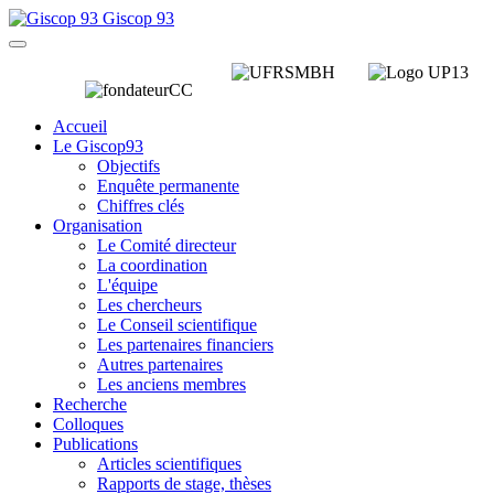
Giscop 93
Accueil
Le Giscop93
Objectifs
Enquête permanente
Chiffres clés
Organisation
Le Comité directeur
La coordination
L'équipe
Les chercheurs
Le Conseil scientifique
Les partenaires financiers
Autres partenaires
Les anciens membres
Recherche
Colloques
Publications
Articles scientifiques
Rapports de stage, thèses