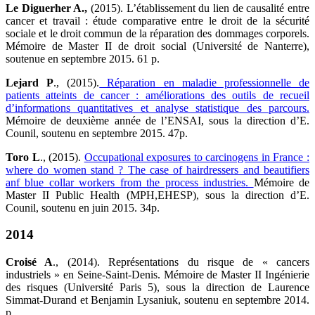
Le Diguerher A.,
(2015). L’établissement du lien de causalité entre
cancer et travail : étude comparative entre le droit de la sécurité
sociale et le droit commun de la réparation des dommages corporels.
Mémoire de Master II de droit social (Université de Nanterre),
soutenue en septembre 2015. 61 p.
Lejard P
., (2015).
Réparation en maladie professionnelle de
patients atteints de cancer : améliorations des outils de recueil
d’informations quantitatives et analyse statistique des parcours.
Mémoire de deuxième année de l’ENSAI, sous la direction d’E.
Counil, soutenu en septembre 2015. 47p.
Toro L
., (2015).
Occupational exposures to carcinogens in France :
where do women stand ? The case of hairdressers and beautifiers
anf blue collar workers from the process industries.
Mémoire de
Master II Public Health (MPH,EHESP), sous la direction d’E.
Counil, soutenu en juin 2015. 34p.
2014
Croisé A
., (2014). Représentations du risque de « cancers
industriels » en Seine-Saint-Denis. Mémoire de Master II Ingénierie
des risques (Université Paris 5), sous la direction de Laurence
Simmat-Durand et Benjamin Lysaniuk, soutenu en septembre 2014.
p