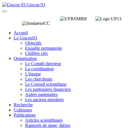
Giscop 93
Accueil
Le Giscop93
Objectifs
Enquête permanente
Chiffres clés
Organisation
Le Comité directeur
La coordination
L'équipe
Les chercheurs
Le Conseil scientifique
Les partenaires financiers
Autres partenaires
Les anciens membres
Recherche
Colloques
Publications
Articles scientifiques
Rapports de stage, thèses