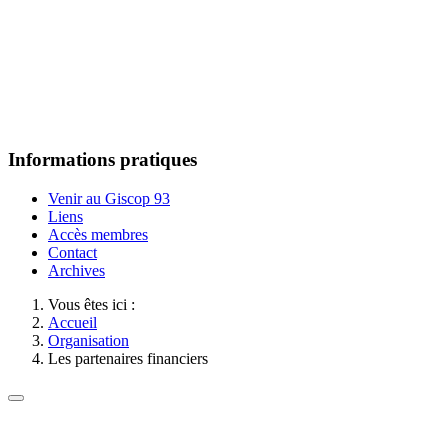
Informations pratiques
Venir au Giscop 93
Liens
Accès membres
Contact
Archives
Vous êtes ici :
Accueil
Organisation
Les partenaires financiers
GISCOP93 - Université Sorbonne Paris Nord - UFR SMBH - 74
rue Marcel Cachin – 93017 Bobigny Cedex - Téléphone: 33 1 48